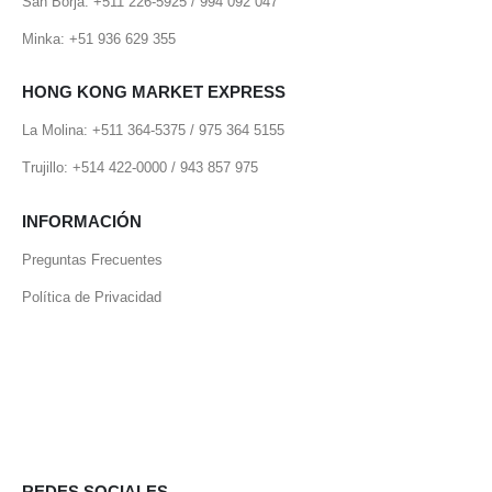
San Borja: +511 226-5925 / 994 092 047
Minka: +51 936 629 355
HONG KONG MARKET EXPRESS
La Molina: +511 364-5375 / 975 364 5155
Trujillo: +514 422-0000 / 943 857 975
INFORMACIÓN
Preguntas Frecuentes
Política de Privacidad
REDES SOCIALES