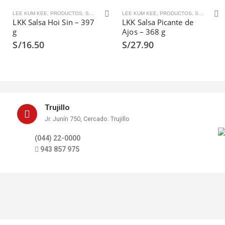
CTORES
LEE KUM KEE
,
PRODUCTOS
,
SALSAS HOI SIN
LEE KUM KEE
,
SALSAS Y ADEREZOS
,
PRODUCTOS
,
SALSAS PICANTES
LKK Salsa Hoi Sin – 397
LKK Salsa Picante de
g
Ajos – 368 g
S/
16.50
S/
27.90
Trujillo
Jr. Junín 750, Cercado. Trujillo
(044) 22-0000
943 857 975