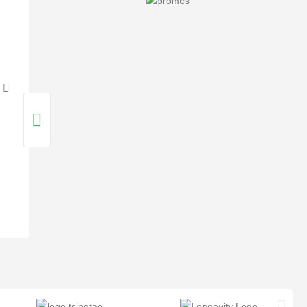
APROVECHA
APROVECHA
CHEF GOURMET
,
HORNOS Y OTROS
CHEF GOURMET
,
HORNOS Y OTROS
CHEF GOURMET Horno
CHEF GOURMET Horno
a Convección Halógeno
a Convección Halógeno
CK-A15
CK-A12
S/
220.00
S/
220.00