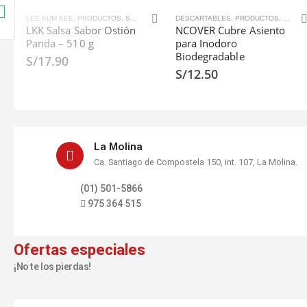
,
TE E INFUSIONES
LEE KUM KEE
,
PRODUCTOS
,
SALSAS DE OSTIÓN
DESCARTABLES
,
SALSAS Y ADEREZOS
,
PRODUCTOS
,
PROTE
LKK Salsa Sabor Ostión
NCOVER Cubre Asiento
Panda – 510 g
para Inodoro
Biodegradable
S/
17.90
S/
12.50
La Molina
Ca. Santiago de Compostela 150, int. 107, La Molina.
(01) 501-5866
975 364 515
Ofertas especiales
¡No te los pierdas!