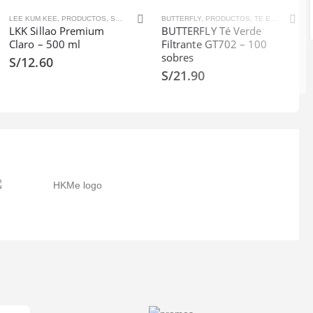
LEE KUM KEE
,
SALSAS Y ADEREZOS
,
PRODUCTOS
,
SALSAS DE SOYA
BUTTERFLY
,
SALSAS Y ADEREZOS
,
PRODUCTOS
,
TE E INFUSIONES
LKK Sillao Premium
BUTTERFLY Té Verde
Claro – 500 ml
Filtrante GT702 – 100
sobres
S/
12.60
S/
21.90