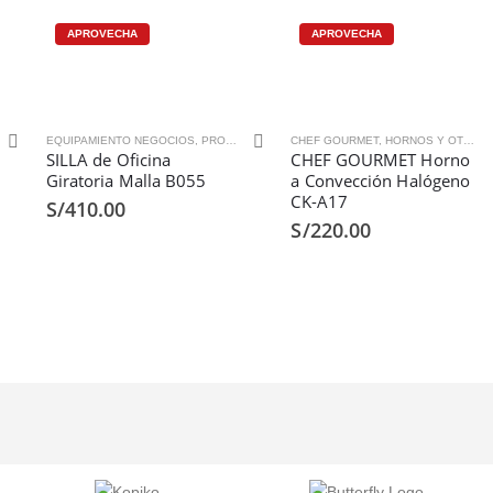
APROVECHA
APROVECHA
EQUIPAMIENTO NEGOCIOS
,
PRODUCTOS
,
SILLAS
CHEF GOURMET
,
HORNOS Y OTROS
SILLA de Oficina
CHEF GOURMET Horno
Giratoria Malla B055
a Convección Halógeno
CK-A17
S/
410.00
S/
220.00