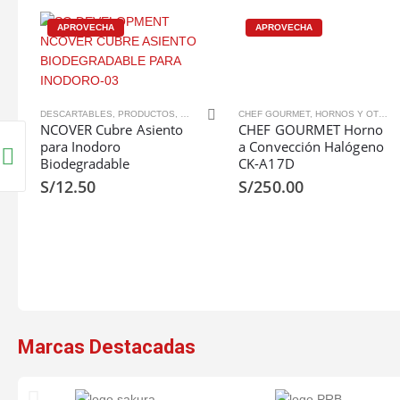
APROVECHA
APROVECHA
,
SILLAS
DESCARTABLES
,
PRODUCTOS
,
PROTECTORES
CHEF GOURMET
,
HORNOS Y OTROS
NCOVER Cubre Asiento
CHEF GOURMET Horno
para Inodoro
a Convección Halógeno
Biodegradable
CK-A17D
S/
12.50
S/
250.00
Marcas Destacadas