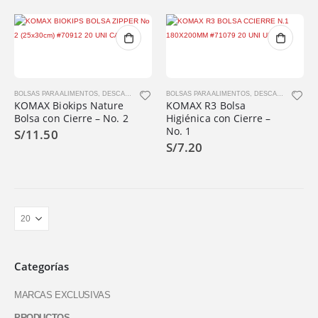
BOLSAS PARA ALIMENTOS
,
DESCARTABLES
,
KOMAX
BOLSAS PARA ALIMENTOS
,
PRODUCTOS
,
DESCARTABLES
,
K
KOMAX Biokips Nature
KOMAX R3 Bolsa
Bolsa con Cierre – No. 2
Higiénica con Cierre –
No. 1
S/
11.50
S/
7.20
Categorías
MARCAS EXCLUSIVAS
PRODUCTOS