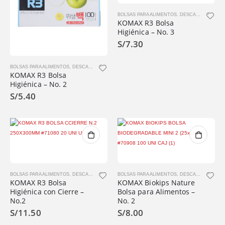
BOLSAS PARA ALIMENTOS
,
DESCARTABLES
,
K
KOMAX R3 Bolsa
Higiénica – No. 3
S/
7.30
BOLSAS PARA ALIMENTOS
,
DESCARTABLES
,
KOMAX
,
PRODUCTOS
KOMAX R3 Bolsa
Higiénica – No. 2
S/
5.40
BOLSAS PARA ALIMENTOS
,
DESCARTABLES
,
KOMAX
BOLSAS PARA ALIMENTOS
,
PRODUCTOS
,
DESCARTABLES
,
K
KOMAX R3 Bolsa
KOMAX Biokips Nature
Higiénica con Cierre –
Bolsa para Alimentos –
No.2
No. 2
S/
11.50
S/
8.00