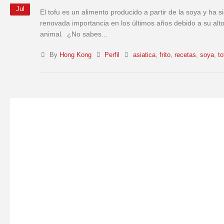
Jul
El tofu es un alimento producido a partir de la soya y ha
renovada importancia en los últimos años debido a su alto 
animal. ¿No sabes...
By
Hong Kong
Perfil
asiatica
,
frito
,
recetas
,
soya
,
to