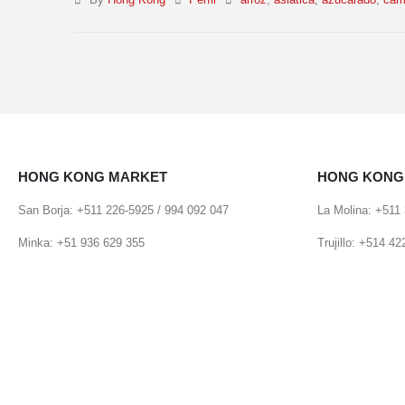
By
Hong Kong
Perfil
arroz
,
asiatica
,
azucarado
,
cami
HONG KONG MARKET
HONG KONG
San Borja: +511 226-5925 / 994 092 047
La Molina: +511
Minka: +51 936 629 355
Trujillo: +514 4